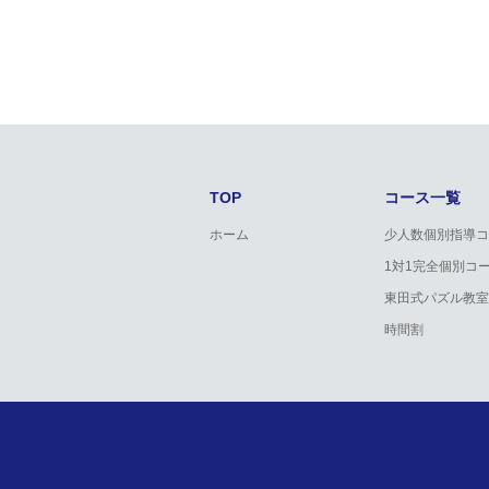
TOP
コース一覧
ホーム
少人数個別指導コ
1対1完全個別コ
東田式パズル教室
時間割