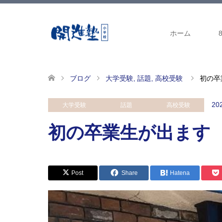
ホーム
ブログ
大学受験
,
話題
,
高校受験
初の卒
20
大学受験
話題
高校受験
初の卒業生が出ます
Post
Share
Hatena