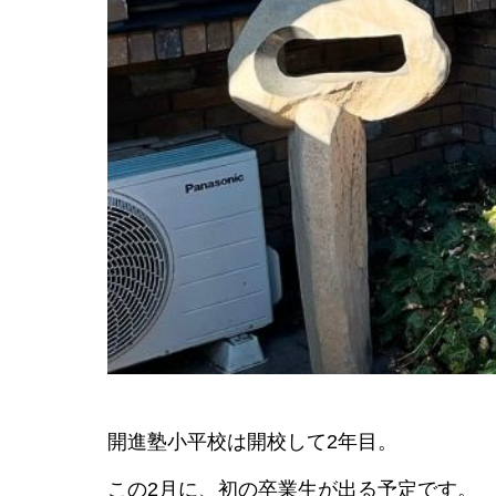
開進塾小平校は開校して2年目。
この2月に、初の卒業生が出る予定です。