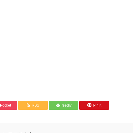
Pocket
RSS
feedly
Pin it